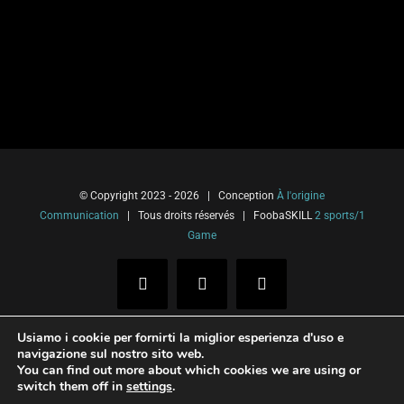
© Copyright 2023 -
2026 | Conception
À l'origine
Communication
| Tous droits réservés | FoobaSKILL
2 sports/1
Game
Facebook
Instagram
YouTube
Usiamo i cookie per fornirti la miglior esperienza d'uso e
navigazione sul nostro sito web.
You can find out more about which cookies we are using or
Français
(
Francese
)
Italiano
switch them off in
settings
.
Español
(
Spagnolo
)
English
(
Inglese
)