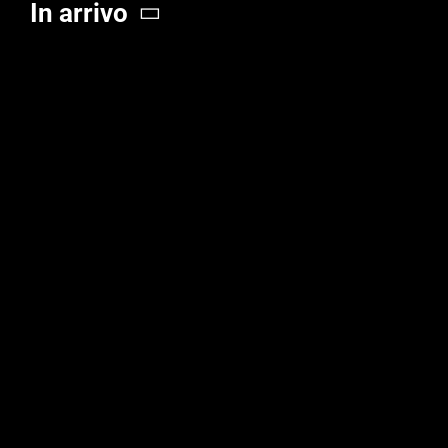
In arrivo
Seleziona
la
data.