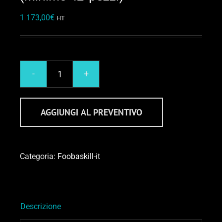
1 173,00
€
HT
Abbigliamento
FooBaSKILL
personalizzabile(minimo
AGGIUNGI AL PREVENTIVO
12
pezzi)
quantità
Categoria:
Foobaskill-it
Descrizione