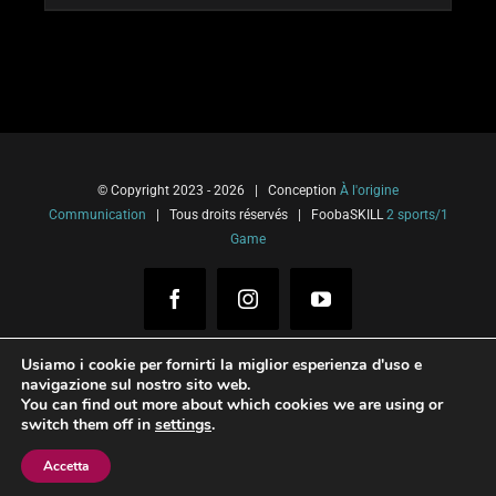
© Copyright 2023 -
2026 | Conception
À l'origine
Communication
| Tous droits réservés | FoobaSKILL
2 sports/1
Game
Facebook
Instagram
YouTube
Usiamo i cookie per fornirti la miglior esperienza d'uso e
navigazione sul nostro sito web.
You can find out more about which cookies we are using or
Français
(
Francese
)
Italiano
switch them off in
settings
.
Español
(
Spagnolo
)
English
(
Inglese
)
Accetta